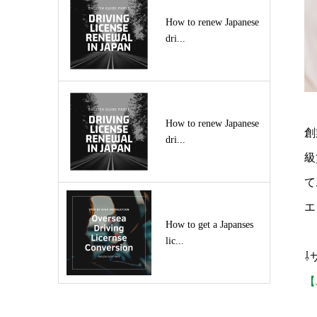
How to renew Japanese
dri...
How to renew Japanese
創
dri...
級
て
エ
How to get a Japanses
lic...
⇩
【