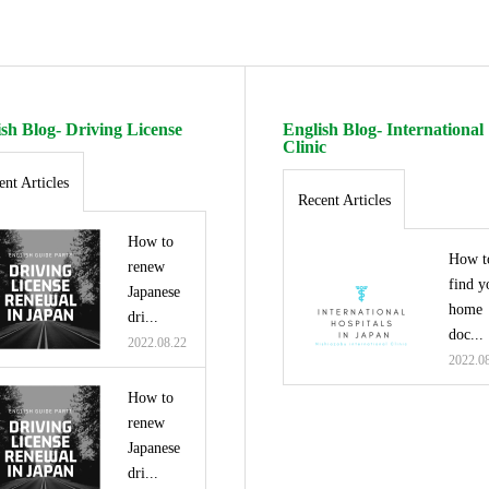
sh Blog- Driving License
English Blog- International
Clinic
ent Articles
Recent Articles
How to
How t
renew
find y
Japanese
home
dri...
doc...
2022.08.22
2022.0
How to
renew
Japanese
dri...